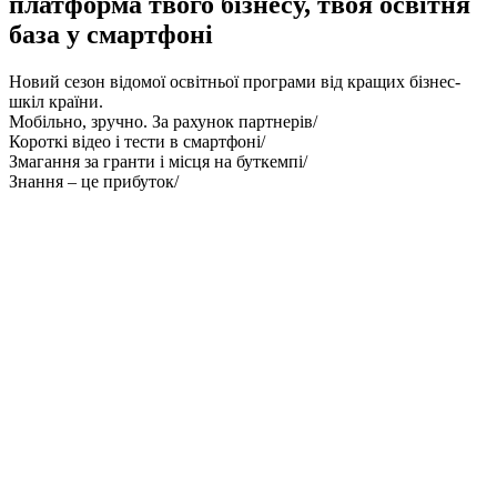
платформа твого бізнесу, твоя освітня
база у смартфоні
Новий сезон
відомої освітньої програми від кращих бізнес-
шкіл країни.
Мобільно, зручно. За рахунок партнерів/
Короткі відео і тести
в смартфоні/
Змагання за гранти і місця на буткемпі/
Знання –
це прибуток/
ЩО ТАКЕ “ГРА В ДОВГУ”?
Це доказові знання та практики від кращих бізнес-шкіл. Немає
довгих лекцій. Все коротко та по суті: базові інструменти